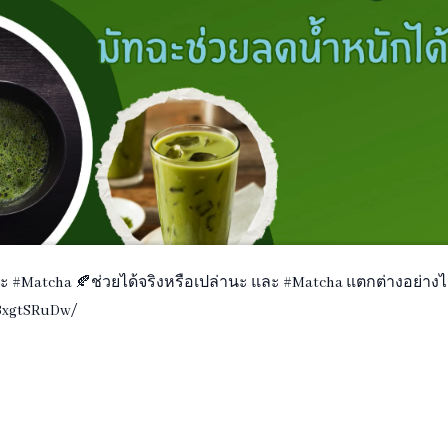
ทฉะ #Matcha 🍂ช่วยได้จริงหรือเปล่านะ และ #Matcha แตกต่างอย่าง
1BxgtSRuDw/