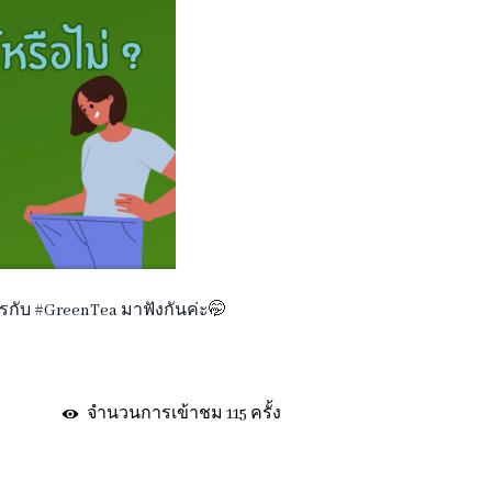
ไรกับ #GreenTea มาฟังกันค่ะ🤭
จำนวนการเข้าชม 115 ครั้ง