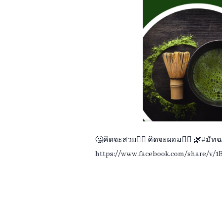
🤔คิดจะสวย🧖‍♀️ คิดจะผอม👯‍♀️ 🌿#มั
https://www.facebook.com/share/v/