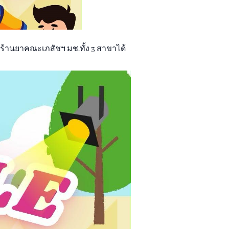
ี่ ร้านยาคณะเภสัชฯ มช.ทั้ง 3 สาขาได้