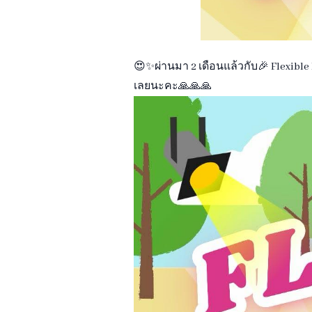
😍✨ผ่านมา 2 เดือนแล้วกับ🎉 Flexible 
เลยนะคะ🙏🙏🙏