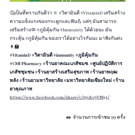
🤔เป็นที่ทราบกันดีว่า 🔆 #วิตามินดี #VitaminD เสริมสร้าง
ความแข็งแรงของกระดูกและฟัน💪 แต่ๆ มันสามารถ
เสริมสร้าง🦠 #ภูมิคุ้มกัน #Immunity ได้ด้วยนะ มัน
กระตุ้น #ภูมิคุ้มกัน ของเราได้อย่างไรกันนะ มาฟังกันค่ะ
👩‍🏫
#VitaminD
#วิตามินดี
#immunity
#ภูมิคุ้มกัน
#CMUPharmacy
#ร้านยาคณะเภสัชมช
.
#ศูนย์ปฏิบัติการ
เภสัชชุมชน
#ร้านยาสร้างเสริมสุขภาพ
#ร้านยาพฤฒ
พลัง
#ร้านยามหาวิทยาลัย
#มหาวิทยาลัยเชียงใหม่
#ร้าน
ยาคุณภาพ
https://www.facebook.com/share/v/19vKv9YN94/
จำนวนการเข้าชม 99 ครั้ง