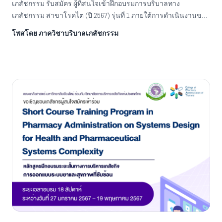
เภสัชกรรม รับสมัคร ผู้ที่สนใจเข้าฝึกอบรมการบริบาลทาง
เภสัชกรรม สาขาโรคไต (ปี 2567) รุ่นที่ 1 ภายใต้การดำเนินงานของ
ศูนย์ฝึกอบรมการบริบาลทางเภสัชกรรมรับสมัคร รอบละ 4 คนเริ่ม
โพสโดย ภาควิชาบริบาลเภสัชกรรม
รับสมัครตั้งแต่บัดนี้เป็นต้นไป-จนกว่าได้ผู้สมัครครบจำนวนlink การ
สมัครhttps://forms.gle/YVKBuxyWJxipZqG8A