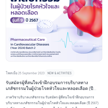
เอกชน3. มีประสบการณ์ทำงานไม่น้อยกว่า 1 ปี4. มีความพร้อมใน
การพัฒนาตนเองเพื่อนำความรู้และทักษะไปขับเคลื่อนเพื่อพัฒนา
งานที่เภสัชกรรับผิดชอบ5. สามารถเข้ารับการอบรมและทำงานส่ง
ได้ตลอดหลักสูตรจำนวนรับสมัคร 5 คนปิดรับสมัครและชำระเงิน
วันที่ 15 มกราคม 2567ค่าลงทะเบียน อัตรา 25,500 บาท*** ในกรณีที่
มีผู้สมัครเกินกว่าจำนวนที่รองรับได้ ทางผู้จัดงานขอสงวนสิทธิ์การ
เข้าอบรมให้แก่ผู้ที่ชำระค่าลงทะเบียนก่อน ***ขั้นตอนการสมัคร1.
กรอกแบบฟอร์มการสมัครที่ https://cmu.to/3Rfwu2. เมื่อท่านกรอกใบ
สมัครและกดส่งใบสมัครแล้ว คณะฯ จะพิจารณาใบสมัครของท่าน3.
เมื่อคณะฯ พิจารณาใบสมัครแล้วเสร็จ จะแจ้งผลการสมัครให้ท่านท
ราบ และจะจัดส่งหนังสือตอบรับการสมัครเข้าร่วมอบรมไปยังหน่วย
งานต้นสังกัดของท่าน 4. เมื่อท่านทราบผลการสมัครและหน่วยงาน
ต้นสังกัดได้รับหนังสือแล้ว ให้ท่านชำระค่าลงทะเบียนตามราย
โพสเมื่อ 25 September 2023
NEW & ACTIVITIES
ละเอียดการชำระเงินที่ปรากฏในหนังสือ5. คณะฯ จะจัดส่งใบเสร็จ
รับสมัครผู้ที่สนใจเข้าฝึกอบรมการบริบาลทาง
รับเงินให้แก่ท่านทาง ปณท.หมายเหตุ: ผู้เข้าร่วมอบรมหลักสูตรระยะ
เภสัชกรรมในผู้ป่วยโรคหัวใจและหลอดเลือด (ปี
สั้ย สามารถเก็บสะสมหน่วยกิตการศึกษาต่อเนื่องได้-------------------------
2567) รุ่นที่ 9
----------------------- สอบถามรายละเอียดการประชุมเพิ่มเติมได้ที่ หน่วย
ภาควิชาบริบาลเภสัชกรรม รับสมัคร ผู้ที่สนใจเข้าฝึกอบรมการ
บริการวิชาการ คณะเภสัชศาสตร์ มช. โทร. 053-944374 / Email:
บริบาลทางเภสัชกรรมในผู้ป่วยโรคหัวใจและหลอดเลือด (ปี 2567)
cpe.pharmcmu@gmail.com / Line ID : @wal3469f