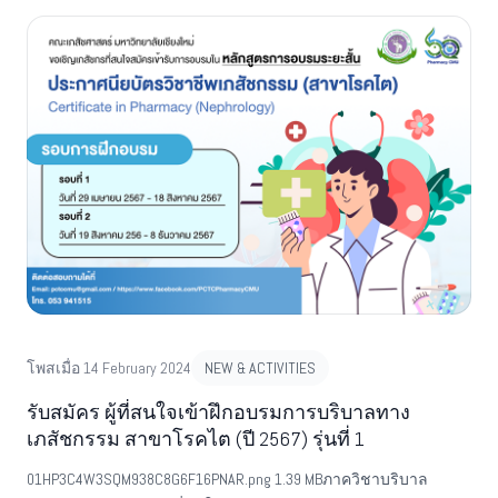
p=107&id=10635&fbclid=IwAR04uo-
wPIMTnYx1svNzcVRzbkTOvb8oyVulc1bMP16vkyZi4oZJOFXRUt8
โพสเมื่อ 14 February 2024
NEW & ACTIVITIES
รับสมัคร ผู้ที่สนใจเข้าฝึกอบรมการบริบาลทาง
เภสัชกรรม สาขาโรคไต (ปี 2567) รุ่นที่ 1
01HP3C4W3SQM938C8G6F16PNAR.png 1.39 MBภาควิชาบริบาล