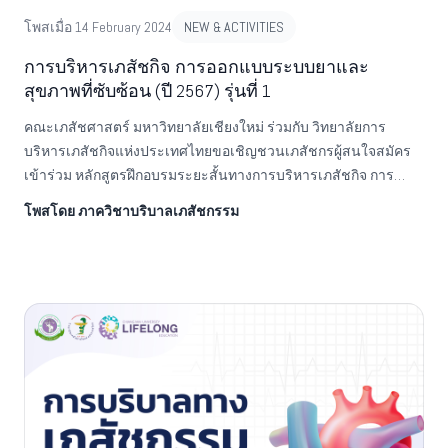
โพสเมื่อ 14 February 2024
NEW & ACTIVITIES
การบริหารเภสัชกิจ การออกแบบระบบยาและ
สุขภาพที่ซับซ้อน (ปี 2567) รุ่นที่ 1
คณะเภสัชศาสตร์ มหาวิทยาลัยเชียงใหม่ ร่วมกับ วิทยาลัยการ
บริหารเภสัชกิจแห่งประเทศไทยขอเชิญชวนเภสัชกรผู้สนใจสมัคร
เข้าร่วม หลักสูตรฝึกอบรมระยะสั้นทางการบริหารเภสัชกิจ การ
ออกแบบระบบยาและสุขภาพที่ซับซ้อน(Short Course Training
โพสโดย ภาควิชาบริบาลเภสัชกรรม
Program in Pharmacy Administration on Systems Design for Health and
Pharmaceutical Systems Complexity) รุ่นที่ 1 ปี 2567 ชื่อ
ประกาศนียบัตรชื่อภาษาไทย: ประกาศนียบัตรวิชาชีพเภสัชกรรม
(การออกแบบระบบยาและสุขภาพที่ซับซ้อน)ชื่อภาษา
อังกฤษ:Certificate in Pharmacy Administration (Systems Design for
Health and Pharmaceutical Systems Complexity)ระยะเวลาอบรม 18
สัปดาห์ ระหว่างวันที่ 27 มกราคม 2567 – 19 พฤษภาคม 2567ฝึกอบรม
ในรูปแบบ online และหน่วยงานต้นสังกัดของผู้เข้าร่วมหลักสูตร
คุณสมบัติของผู้เข้ารับการอบรม1. เป็นผู้ได้รับใบอนุญาตประกอบ
วิชาชีพเภสัชกรรม2. เป็นเภสัชกรที่ปฏิบัติงานในหน่วยงานรัฐ หรือ